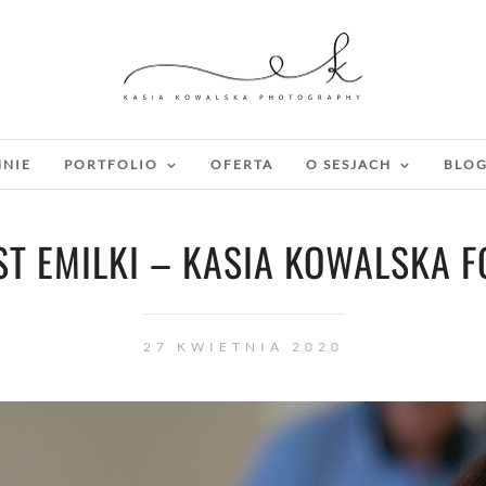
MNIE
PORTFOLIO
OFERTA
O SESJACH
BLO
T EMILKI – KASIA KOWALSKA F
27 KWIETNIA 2020