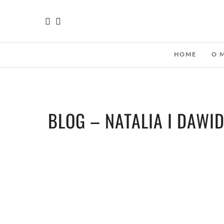
HOME
O 
BLOG – NATALIA I DAWI